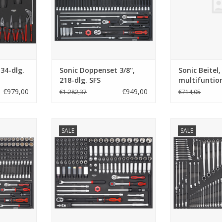
34-dlg.
Sonic Doppenset 3/8'',
Sonic Beitel
218-dlg. SFS
multifuntion
dlg. SFS
€979,00
€949,00
€1.282,37
€714,05
', 218-dlg.
Sonic Doppenset 1/2'', 121-dlg.
Sonic Sleutel
SALE
SALE
ty)
SFS (ICON)
TOEVOEGEN AA
NKELWAGEN
TOEVOEGEN AAN WINKELWAGEN