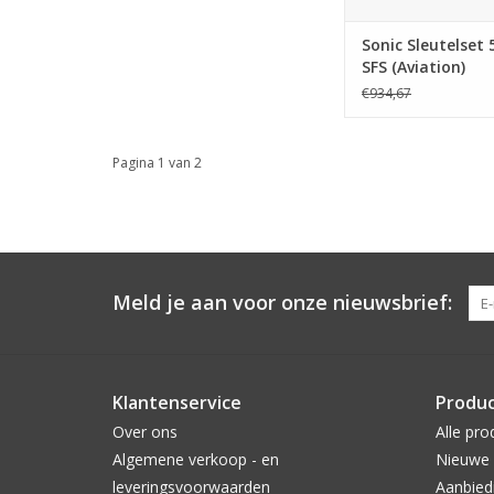
Sonic Sleutelset 
SFS (Aviation)
€934,67
Pagina 1 van 2
Meld je aan voor onze nieuwsbrief:
Klantenservice
Produ
Over ons
Alle pro
Algemene verkoop - en
Nieuwe 
leveringsvoorwaarden
Aanbied