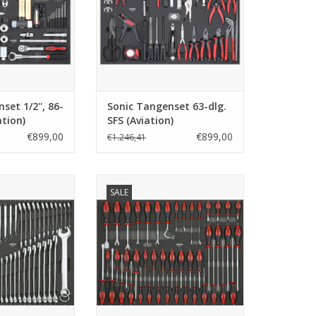
set 1/2'', 86-
Sonic Tangenset 63-dlg.
ation)
SFS (Aviation)
€899,00
€899,00
€1.246,41
set 72-dlg. SFS
Sonic Schroevendraaierset 45-
SALE
dlg. SFS
N WINKELWAGEN
TOEVOEGEN AAN WINKELWAGEN