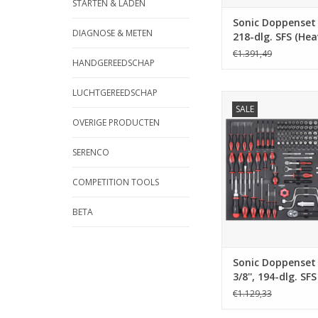
STARTEN & LADEN
Sonic Doppenset 3
DIAGNOSE & METEN
218-dlg. SFS (Hea
€1.391,49
HANDGEREEDSCHAP
LUCHTGEREEDSCHAP
Sonic Doppenset 1/4'
SALE
194-dlg. SFS (Avi
OVERIGE PRODUCTEN
TOEVOEGEN AAN WI
SERENCO
COMPETITION TOOLS
BETA
Sonic Doppenset 1
3/8'', 194-dlg. SFS
(Aviation)
€1.129,33