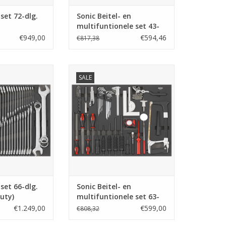
lset 72-dlg.
Sonic Beitel- en
multifuntionele set 43-
dlg. SFS (Fendt)
€949,00
€594,46
€817,38
set 66-dlg. SFS
Sonic Beitel- en multifuntionele
SALE
y Duty)
set 63-dlg. SFS (Heavy Duty)
N WINKELWAGEN
TOEVOEGEN AAN WINKELWAGEN
lset 66-dlg.
Sonic Beitel- en
uty)
multifuntionele set 63-
dlg. SFS (Heavy Duty)
€1.249,00
€599,00
€808,32