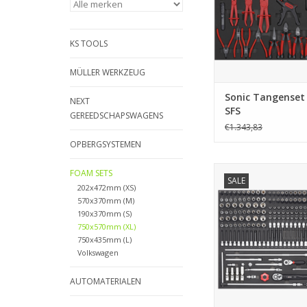
KS TOOLS
MÜLLER WERKZEUG
Sonic Tangenset 
NEXT
SFS
GEREEDSCHAPSWAGENS
€1.343,83
OPBERGSYSTEMEN
Sonic Doppenset 3/8'
FOAM SETS
SALE
SFS (Heavy Du
202x472mm (XS)
570x370mm (M)
TOEVOEGEN AAN WI
190x370mm (S)
750x570mm (XL)
750x435mm (L)
Volkswagen
AUTOMATERIALEN