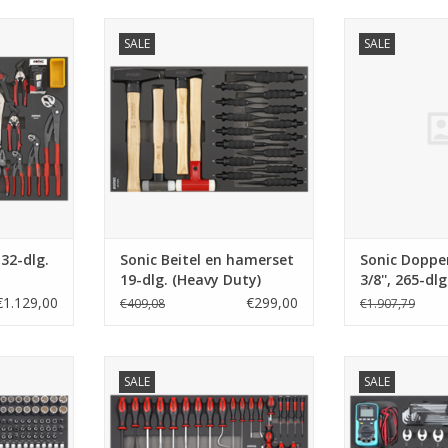
-dlg. SFS
Sonic Beitel en hamerset 19-dlg.
Sonic Doppense
SALE
SALE
)
(Heavy Duty)
265-d
NKELWAGEN
TOEVOEGEN AAN WINKELWAGEN
TOEVOEGEN AA
32-dlg.
Sonic Beitel en hamerset
Sonic Doppen
19-dlg. (Heavy Duty)
3/8'', 265-dlg
€1.129,00
€299,00
€409,08
€1.907,79
', 218-dlg.
Sonic Schroevendraaierset 50-
Sonic Doppenset 
SALE
SALE
dlg. SFS
(Avi
NKELWAGEN
TOEVOEGEN AAN WINKELWAGEN
TOEVOEGEN AA