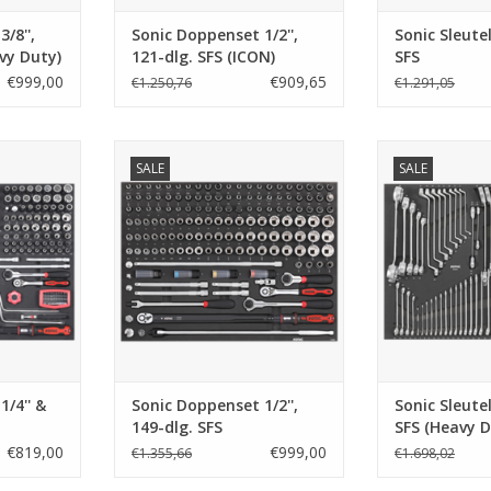
/8'',
Sonic Doppenset 1/2'',
Sonic Sleute
vy Duty)
121-dlg. SFS (ICON)
SFS
€999,00
€909,65
€1.250,76
€1.291,05
' & 3/8'',
Sonic Doppenset 1/2'', 149-dlg.
Sonic Sleutel
SALE
SALE
ation)
SFS
(Heav
NKELWAGEN
TOEVOEGEN AAN WINKELWAGEN
TOEVOEGEN AA
/4'' &
Sonic Doppenset 1/2'',
Sonic Sleute
149-dlg. SFS
SFS (Heavy D
€819,00
€999,00
€1.355,66
€1.698,02