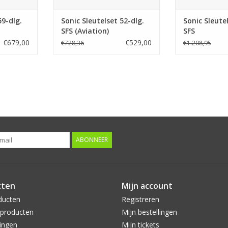
59-dlg.
Sonic Sleutelset 52-dlg.
Sonic Sleute
SFS (Aviation)
SFS
€679,00
€529,00
€728,36
€1.208,95
ABONNEER
cten
Mijn account
ducten
Registreren
producten
Mijn bestellingen
ingen
Mijn tickets