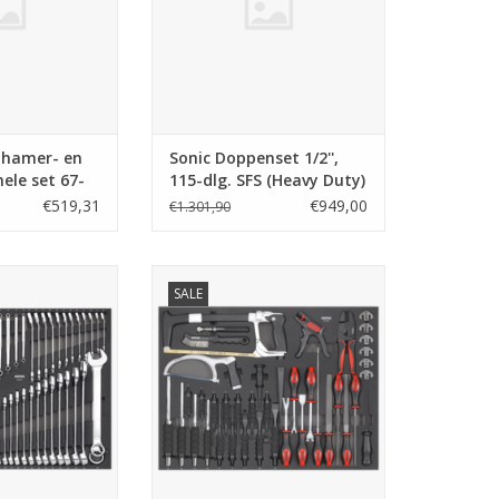
, hamer- en
Sonic Doppenset 1/2'',
ele set 67-
115-dlg. SFS (Heavy Duty)
€519,31
€949,00
€1.301,90
set 72-dlg. SFS
Sonic Beitel- en multifuntionele
SALE
set 43-dlg. SFS (Fendt)
N WINKELWAGEN
TOEVOEGEN AAN WINKELWAGEN