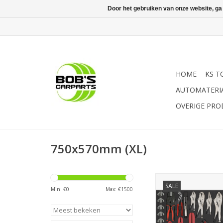
Door het gebruiken van onze website, ga
HOME
KS T
AUTOMATERI
OVERIGE PR
750x570mm (XL)
Sonic Tangenset 34
SALE
Min: €
0
Max: €
1500
TOEVOEGEN AAN WI