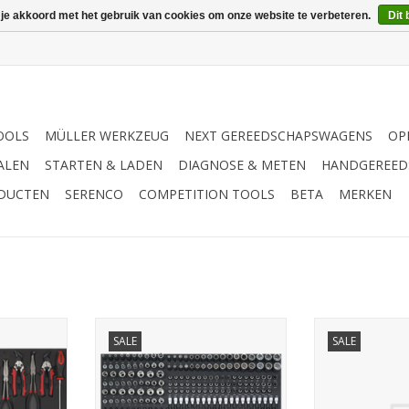
 je akkoord met het gebruik van cookies om onze website te verbeteren.
Dit 
OOLS
MÜLLER WERKZEUG
NEXT GEREEDSCHAPSWAGENS
OP
ALEN
STARTEN & LADEN
DIAGNOSE & METEN
HANDGEREED
ODUCTEN
SERENCO
COMPETITION TOOLS
BETA
MERKEN
-dlg. SFS
Sonic Doppenset 3/8'', 218-dlg.
Sonic Beite
SALE
SALE
SFS
multifuntionele
NKELWAGEN
TOEVOEGEN AAN WINKELWAGEN
TOEVOEGEN AA