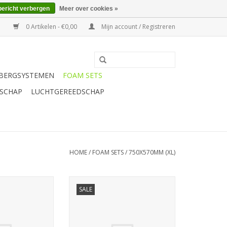
bericht verbergen
Meer over cookies »
0 Artikelen - €0,00
Mijn account / Registreren
BERGSYSTEMEN
FOAM SETS
SCHAP
LUCHTGEREEDSCHAP
HOME
/
FOAM SETS
/
750X570MM (XL)
l, hamer- en
Sonic Doppenset 1/2'', 115-dlg.
SALE
 set 67-dlg. SFS
SFS (Heavy Duty)
N WINKELWAGEN
TOEVOEGEN AAN WINKELWAGEN