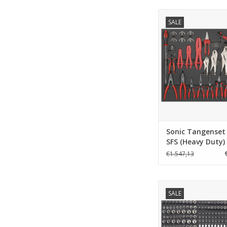
Sonic Tangenset 32
SALE
(Heavy Duty
TOEVOEGEN AAN WI
Sonic Tangenset 
SFS (Heavy Duty)
€1.547,13
Sonic Doppenset 3/8'
SALE
SFS
TOEVOEGEN AAN WI