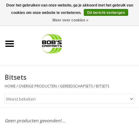
Door het gebruiken van onze website, ga je akkoord met het gebruik van
cookies om onze website te verbeteren.
Dit bericht verbergen
0 Artikelen - €0,00
Meer over cookies »
Home
KS TOOLS
Müller Werkzeug
Bitsets
Next Gereedschapswagens
HOME
/
OVERIGE PRODUCTEN
/
GEREEDSCHAPSETS
/
BITSETS
Opbergsystemen
Foam sets
Geen producten gevonden!...
Automaterialen