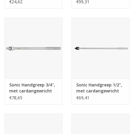
cardangewricht200mmL
600mmL, 24''
€24,62
€99,31
Sonic Handgreep 3/4'',
Sonic Handgreep 1/2'',
met cardangewricht
met cardangewricht
500mmL
600mmL
€78,65
€69,41