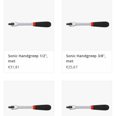
Starten & laden
Diagnose & meten
Handgereedschap
Luchtgereedschap
Sonic Handgreep 1/2'',
Sonic Handgreep 3/8'',
met
met
cardangewricht250mmL
cardangewricht200mmL
€31,81
€25,67
Overige producten
Serenco
Competition tools
Beta