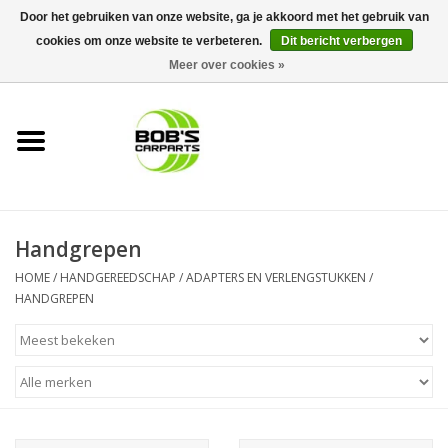
Door het gebruiken van onze website, ga je akkoord met het gebruik van
cookies om onze website te verbeteren.
Dit bericht verbergen
0 Artikelen - €0,00
Meer over cookies »
Home
KS TOOLS
Müller Werkzeug
Handgrepen
Next Gereedschapswagens
HOME
/
HANDGEREEDSCHAP
/
ADAPTERS EN VERLENGSTUKKEN
/
HANDGREPEN
Opbergsystemen
Foam sets
Automaterialen