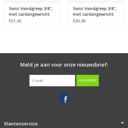
Sonic Handgreep 3/8'',
Sonic Handgreep 3/8'',
met cardangewricht
met cardangewricht
250mmL
200mmL
€21,42
€20,38
Meld je aan voor onze nieuwsbrief:
ABONNEER
Klantenservice