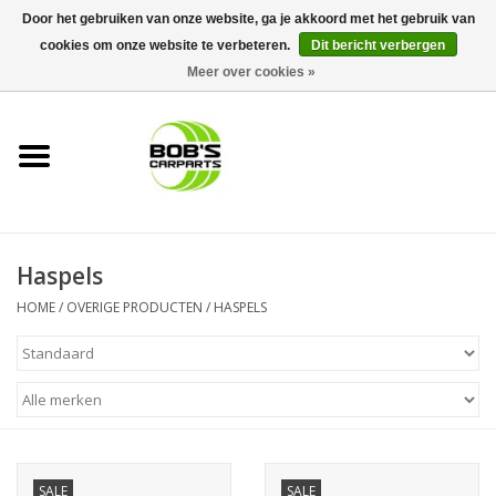
Door het gebruiken van onze website, ga je akkoord met het gebruik van
cookies om onze website te verbeteren.
Dit bericht verbergen
0 Artikelen - €0,00
Meer over cookies »
Home
KS TOOLS
Müller Werkzeug
Haspels
Next Gereedschapswagens
HOME
/
OVERIGE PRODUCTEN
/
HASPELS
Opbergsystemen
Foam sets
Automaterialen
SALE
SALE