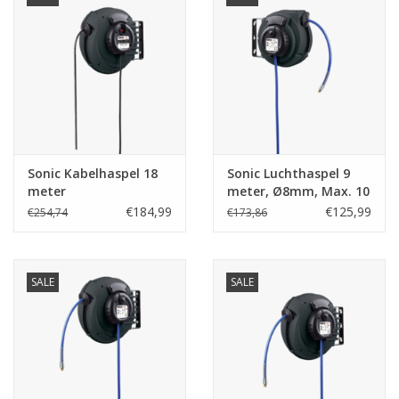
Starten & laden
Diagnose & meten
Handgereedschap
Sonic Kabelhaspel 18
Sonic Luchthaspel 9
Luchtgereedschap
meter
meter, Ø8mm, Max. 10
Bar
€184,99
€125,99
€254,74
€173,86
Overige producten
SALE
SALE
Serenco
Competition tools
Beta