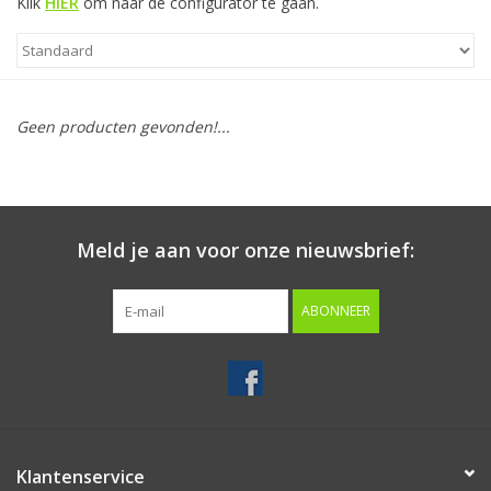
Klik
HIER
om naar de configurator te gaan.
Starten & laden
Diagnose & meten
Geen producten gevonden!...
Handgereedschap
Luchtgereedschap
Meld je aan voor onze nieuwsbrief:
Overige producten
ABONNEER
Serenco
Competition tools
Klantenservice
Beta