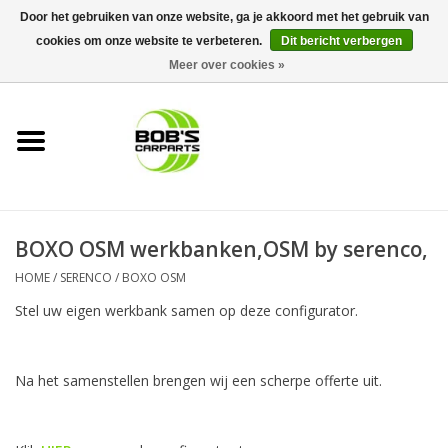
Door het gebruiken van onze website, ga je akkoord met het gebruik van
cookies om onze website te verbeteren.
Dit bericht verbergen
0 Artikelen - €0,00
Meer over cookies »
Home
KS TOOLS
Müller Werkzeug
BOXO OSM werkbanken,OSM by serenco,
Next Gereedschapswagens
HOME
/
SERENCO
/
BOXO OSM
Stel uw eigen werkbank samen op deze configurator.
Opbergsystemen
Foam sets
Na het samenstellen brengen wij een scherpe offerte uit.
Automaterialen