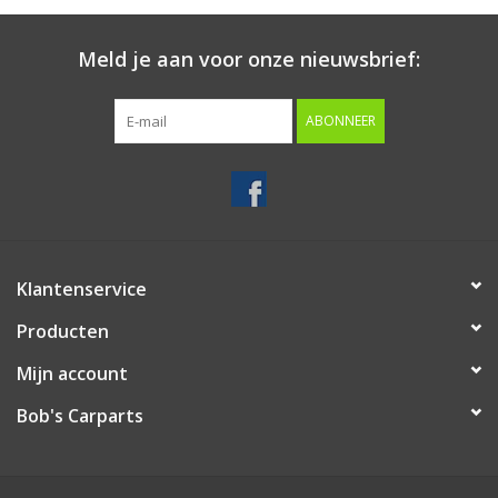
Starten & laden
Meld je aan voor onze nieuwsbrief:
Diagnose & meten
ABONNEER
Handgereedschap
Luchtgereedschap
Klantenservice
Overige producten
Producten
Serenco
Mijn account
Bob's Carparts
Competition tools
Beta