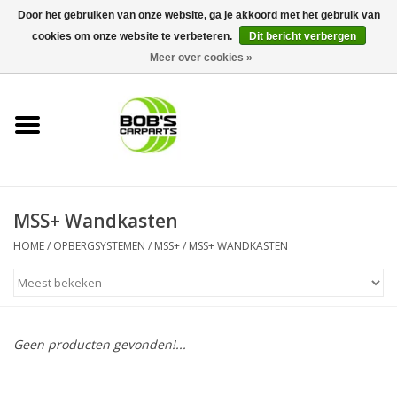
Door het gebruiken van onze website, ga je akkoord met het gebruik van
cookies om onze website te verbeteren.
Dit bericht verbergen
0 Artikelen - €0,00
Meer over cookies »
Home
KS TOOLS
Müller Werkzeug
MSS+ Wandkasten
Next Gereedschapswagens
HOME
/
OPBERGSYSTEMEN
/
MSS+
/
MSS+ WANDKASTEN
Opbergsystemen
Foam sets
Geen producten gevonden!...
Automaterialen