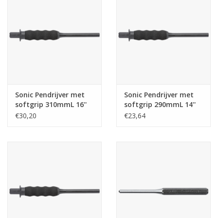
Starten & laden
Diagnose & meten
Handgereedschap
Sonic Pendrijver met
Sonic Pendrijver met
Luchtgereedschap
softgrip 310mmL 16''
softgrip 290mmL 14''
€30,20
€23,64
Overige producten
Serenco
Competition tools
Beta