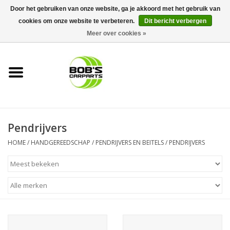
Door het gebruiken van onze website, ga je akkoord met het gebruik van
cookies om onze website te verbeteren.
Dit bericht verbergen
0 Artikelen - €0,00
Meer over cookies »
Home
KS TOOLS
Müller Werkzeug
Pendrijvers
Next Gereedschapswagens
HOME
/
HANDGEREEDSCHAP
/
PENDRIJVERS EN BEITELS
/
PENDRIJVERS
Opbergsystemen
Foam sets
Automaterialen