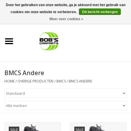
Door het gebruiken van onze website, ga je akkoord met het gebruik van
cookies om onze website te verbeteren.
Dit bericht verbergen
0 Artikelen - €0,00
Meer over cookies »
Home
KS TOOLS
Müller Werkzeug
BMCS Andere
Next Gereedschapswagens
HOME
/
OVERIGE PRODUCTEN
/
BMCS
/
BMCS ANDERE
Opbergsystemen
Foam sets
Automaterialen
SALE
SALE