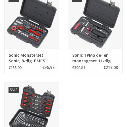
Starten & laden
Diagnose & meten
Handgereedschap
Sonic Monsterset
Sonic TPMS de- en
Luchtgereedschap
Sonic, 8-dlg. BMCS
montageset 11-dlg.
BMCS
€96,99
€219,00
€133,00
€300,84
Overige producten
SALE
Serenco
Competition tools
Beta