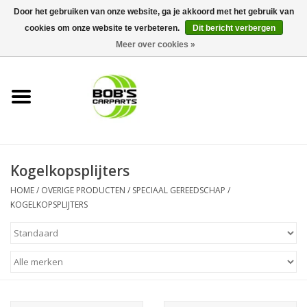
Door het gebruiken van onze website, ga je akkoord met het gebruik van
cookies om onze website te verbeteren.
Dit bericht verbergen
0 Artikelen - €0,00
Meer over cookies »
Home
KS TOOLS
Müller Werkzeug
Kogelkopsplijters
Next Gereedschapswagens
HOME
/
OVERIGE PRODUCTEN
/
SPECIAAL GEREEDSCHAP
/
KOGELKOPSPLIJTERS
Opbergsystemen
Foam sets
Automaterialen