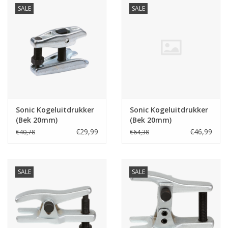
SALE
SALE
Starten & laden
Diagnose & meten
Handgereedschap
Luchtgereedschap
Sonic Kogeluitdrukker
Sonic Kogeluitdrukker
(Bek 20mm)
(Bek 20mm)
€29,99
€46,99
€40,78
€64,38
Overige producten
Serenco
SALE
SALE
Competition tools
Beta