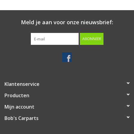
Starten & laden
Meld je aan voor onze nieuwsbrief:
Diagnose & meten
ABONNEER
Handgereedschap
Luchtgereedschap
Overige producten
Klantenservice
Producten
Serenco
Mijn account
Competition tools
Bob's Carparts
Beta