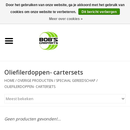
Door het gebruiken van onze website, ga je akkoord met het gebruik van
cookies om onze website te verbeteren.
Dit bericht verbergen
0 Artikelen - €0,00
Meer over cookies »
Home
KS TOOLS
Müller Werkzeug
Oliefilerdoppen- cartersets
Next Gereedschapswagens
HOME
/
OVERIGE PRODUCTEN
/
SPECIAAL GEREEDSCHAP
/
OLIEFILERDOPPEN- CARTERSETS
Opbergsystemen
Foam sets
Geen producten gevonden!...
Automaterialen