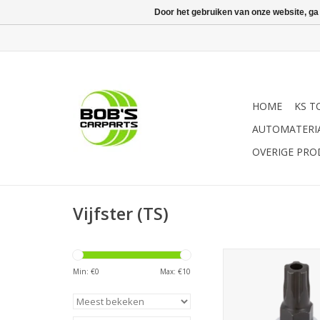
Door het gebruiken van onze website, ga
HOME
KS T
AUTOMATERI
OVERIGE PR
Vijfster (TS)
Sonic Bitdop 1/4'', 5
Min: €
0
Max: €
10
TOEVOEGEN AAN WI