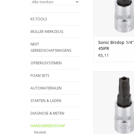
KS TOOLS
MÜLLER WERKZEUG
Sonic Bitdop 1/4'
NEXT
45IPR
GEREEDSCHAPSWAGENS
€6,11
OPBERGSYSTEMEN
Sonic Bitdop 1/4'', 5
FOAM SETS
TOEVOEGEN AAN WI
AUTOMATERIALEN
STARTEN & LADEN
DIAGNOSE & METEN
HANDGEREEDSCHAP
Sleutels