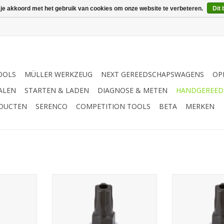
 je akkoord met het gebruik van cookies om onze website te verbeteren.
Dit 
OOLS
MÜLLER WERKZEUG
NEXT GEREEDSCHAPSWAGENS
OP
ALEN
STARTEN & LADEN
DIAGNOSE & METEN
HANDGEREED
ODUCTEN
SERENCO
COMPETITION TOOLS
BETA
MERKEN
-kant 45IPR
Sonic Bitdop 1/4'', 5-kant 30IPR
Sonic Bitdop 1/
NKELWAGEN
TOEVOEGEN AAN WINKELWAGEN
TOEVOEGEN AA