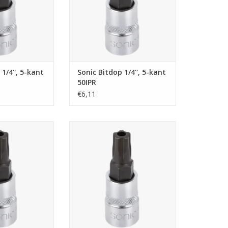
1/4'', 5-kant
Sonic Bitdop 1/4'', 5-kant
50IPR
€6,11
4'', 5-kant 20IPR
Sonic Bitdop 1/4'', 5-kant 15IPR
N WINKELWAGEN
TOEVOEGEN AAN WINKELWAGEN