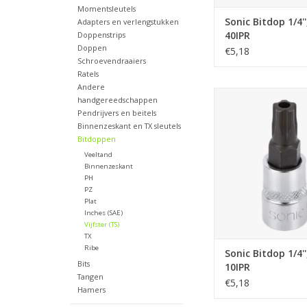
Momentsleutels
Sonic Bitdop 1/4'
Adapters en verlengstukken
40IPR
Doppenstrips
Doppen
€5,18
Schroevendraaiers
Ratels
Andere
Sonic Bitdop 1/4'', 5
handgereedschappen
Pendrijvers en beitels
TOEVOEGEN AAN WI
Binnenzeskant en TX sleutels
Bitdoppen
Veeltand
Binnenzeskant
PH
PZ
Plat
Inches (SAE)
Vijfster (TS)
TX
Ribe
Sonic Bitdop 1/4'
Bits
10IPR
Tangen
€5,18
Hamers