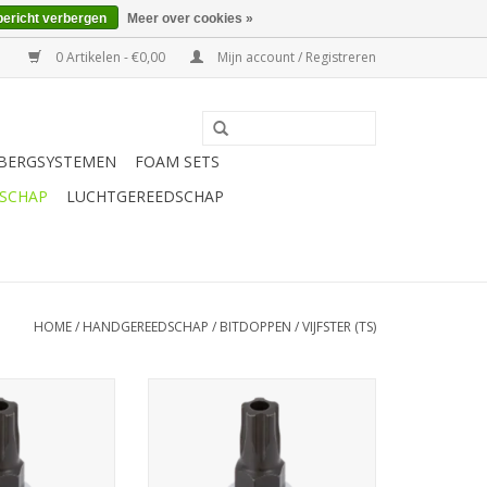
bericht verbergen
Meer over cookies »
0 Artikelen - €0,00
Mijn account / Registreren
BERGSYSTEMEN
FOAM SETS
SCHAP
LUCHTGEREEDSCHAP
HOME
/
HANDGEREEDSCHAP
/
BITDOPPEN
/
VIJFSTER (TS)
4'', 5-kant 27IPR
Sonic Bitdop 1/4'', 5-kant 50IPR
N WINKELWAGEN
TOEVOEGEN AAN WINKELWAGEN