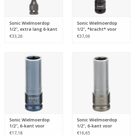
Sonic Wielmoerdop
Sonic Wielmoerdop
1/2'', extra lang 6-kant
1/2'', *kracht* voor
voor aluminium velgen
aluminium velgen
€33,26
€37,06
21mm
Sonic Wielmoerdop
Sonic Wielmoerdop
1/2'', 6-kant voor
1/2'', 6-kant voor
aluminium velgen
aluminium velgen
€17,18
€16,65