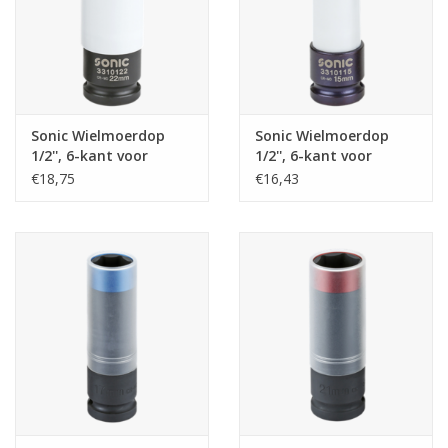
Sonic Wielmoerdop
Sonic Wielmoerdop
1/2'', 6-kant voor
1/2'', 6-kant voor
aluminium velgen
aluminium velgen
€18,75
€16,43
22mm
15mm