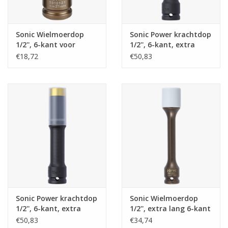
Merken
Sonic Wielmoerdop
Sonic Power krachtdop
1/2'', 6-kant voor
1/2'', 6-kant, extra
aluminium velgen
lang, 21mm
€18,72
€50,83
21mm
Sonic Power krachtdop
Sonic Wielmoerdop
1/2'', 6-kant, extra
1/2'', extra lang 6-kant
lang, 19mm
voor aluminium velgen
€50,83
€34,74