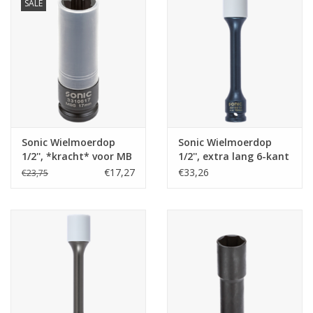
SALE
Sonic Wielmoerdop
Sonic Wielmoerdop
1/2'', *kracht* voor MB
1/2'', extra lang 6-kant
88mmL 17mm
voor aluminium velgen
€17,27
€33,26
€23,75