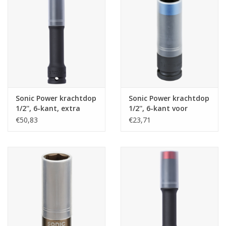
Starten & laden
Diagnose & meten
Handgereedschap
Sonic Power krachtdop
Sonic Power krachtdop
Luchtgereedschap
1/2'', 6-kant, extra
1/2'', 6-kant voor
lang, 17mm
aluminium velgen
€50,83
€23,71
22mm
Overige producten
Serenco
Competition tools
Beta