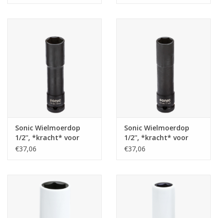
Sonic Wielmoerdop
Sonic Wielmoerdop
1/2'', *kracht* voor
1/2'', *kracht* voor
aluminium velgen
aluminium velgen
€37,06
€37,06
19mm
17mm