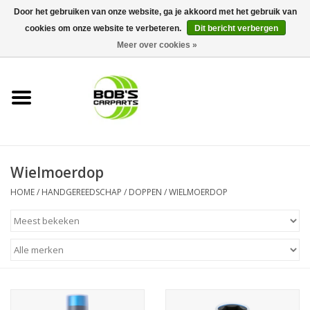
Door het gebruiken van onze website, ga je akkoord met het gebruik van
cookies om onze website te verbeteren.
Dit bericht verbergen
0 Artikelen - €0,00
Meer over cookies »
Home
KS TOOLS
Müller Werkzeug
Wielmoerdop
Next Gereedschapswagens
HOME
/
HANDGEREEDSCHAP
/
DOPPEN
/
WIELMOERDOP
Opbergsystemen
Foam sets
Automaterialen