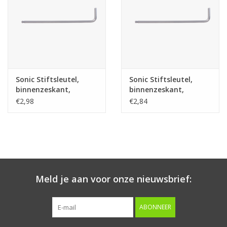
Sonic Stiftsleutel,
Sonic Stiftsleutel,
binnenzeskant,
binnenzeskant,
kogelkop extra lang
kogelkop extra lang
€2,98
€2,84
5/64'' SAE
1/16'' SAE
Meld je aan voor onze nieuwsbrief:
ABONNEER