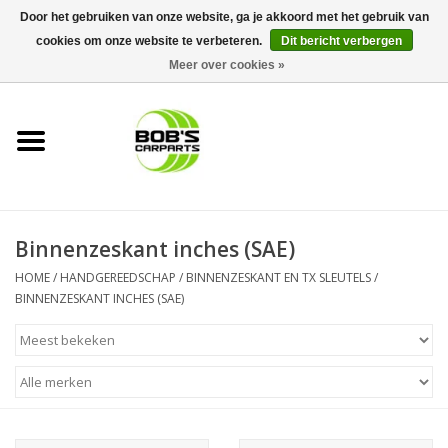
Door het gebruiken van onze website, ga je akkoord met het gebruik van
cookies om onze website te verbeteren.
Dit bericht verbergen
0 Artikelen - €0,00
Meer over cookies »
Home
KS TOOLS
Müller Werkzeug
Binnenzeskant inches (SAE)
Next Gereedschapswagens
HOME
/
HANDGEREEDSCHAP
/
BINNENZESKANT EN TX SLEUTELS
/
BINNENZESKANT INCHES (SAE)
Opbergsystemen
Foam sets
Automaterialen