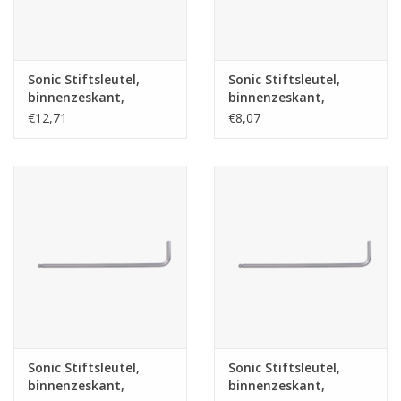
Merken
Sonic Stiftsleutel,
Sonic Stiftsleutel,
binnenzeskant,
binnenzeskant,
kogelkop extra lang
kogelkop extra lang
€12,71
€8,07
3/8'' SAE
5/16'' SAE
Sonic Stiftsleutel,
Sonic Stiftsleutel,
binnenzeskant,
binnenzeskant,