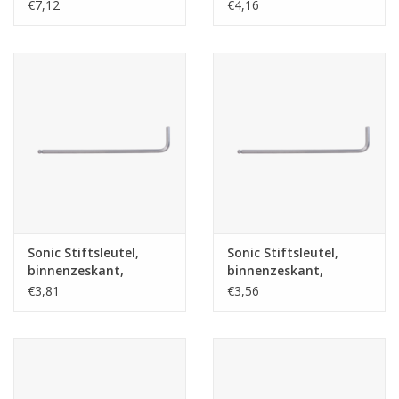
kogelkop extra lang
kogelkop extra lang
€7,12
€4,16
1/4'' SAE
5/32'' SAE
Sonic Stiftsleutel,
Sonic Stiftsleutel,
binnenzeskant,
binnenzeskant,
kogelkop extra lang
kogelkop extra lang
€3,81
€3,56
1/8'' SAE
3/32'' SAE