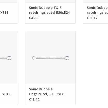
Sonic Dubbele TX-E
Sonic Dubbe
7xE11
ratelringsleutel E20xE24
ratelringsle
€46,00
€31,17
leutel, TX
Sonic Dubbele ringsleutel, TX
E6xE8
NKELWAGEN
TOEVOEGEN AAN WINKELWAGEN
Sonic Dubbele
10xE12
ringsleutel, TX E6xE8
€18,12