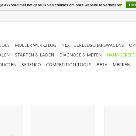
 je akkoord met het gebruik van cookies om onze website te verbeteren.
Dit 
OOLS
MÜLLER WERKZEUG
NEXT GEREEDSCHAPSWAGENS
OP
ALEN
STARTEN & LADEN
DIAGNOSE & METEN
HANDGEREED
ODUCTEN
SERENCO
COMPETITION TOOLS
BETA
MERKEN
TX-E
Sonic Dubbele ringsleutel, TX
Sonic Du
 E6xE8
E16xE22
ratelringsl
NKELWAGEN
TOEVOEGEN AAN WINKELWAGEN
TOEVOEGEN AA