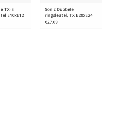
le TX-E
Sonic Dubbele
utel E10xE12
ringsleutel, TX E20xE24
€27,09