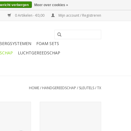
bericht verbergen
Meer over cookies »
0 Artikelen - €0,00
Mijn account / Registreren
BERGSYSTEMEN
FOAM SETS
SCHAP
LUCHTGEREEDSCHAP
HOME
/
HANDGEREEDSCHAP
/
SLEUTELS
/
TX
bbele TX-E
Sonic Dubbele ringsleutel, TX
eutel E14xE18
E14xE18
N WINKELWAGEN
TOEVOEGEN AAN WINKELWAGEN