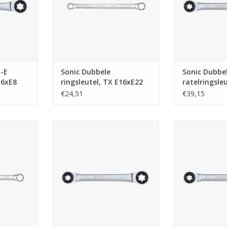
-E
Sonic Dubbele
Sonic Dubbe
E6xE8
ringsleutel, TX E16xE22
ratelringsle
€24,51
€39,15
leutel, TX
Sonic Dubbele TX-E
Sonic Du
ratelringsleutel E20xE24
ratelringsl
NKELWAGEN
TOEVOEGEN AAN WINKELWAGEN
TOEVOEGEN AA