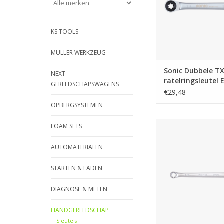
KS TOOLS
MÜLLER WERKZEUG
Sonic Dubbele TX
NEXT
ratelringsleutel 
GEREEDSCHAPSWAGENS
€29,48
OPBERGSYSTEMEN
Sonic Dubbele rings
FOAM SETS
E7xE11
AUTOMATERIALEN
TOEVOEGEN AAN WI
STARTEN & LADEN
DIAGNOSE & METEN
HANDGEREEDSCHAP
Sleutels