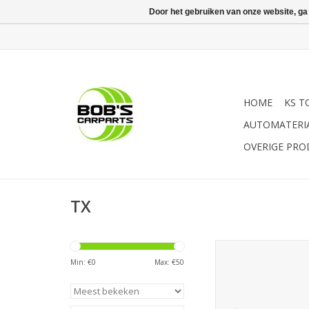
Door het gebruiken van onze website, ga
HOME
KS T
AUTOMATERI
OVERIGE PR
TX
Sonic Dubbele 
ratelringsleutel
Min: €
0
Max: €
50
TOEVOEGEN AAN WI