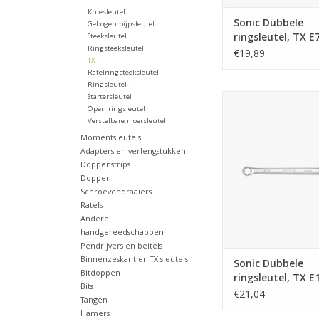
Kniesleutel
Sonic Dubbele
Gebogen pijpsleutel
ringsleutel, TX E
Steeksleutel
Ringsteeksleutel
€19,89
TX
Ratelringsteeksleutel
Ringsleutel
Startersleutel
Sonic Dubbele rings
Open ringsleutel
E10xE12
Verstelbare moersleutel
TOEVOEGEN AAN WI
Momentsleutels
Adapters en verlengstukken
Doppenstrips
Doppen
Schroevendraaiers
Ratels
Andere
handgereedschappen
Pendrijvers en beitels
Binnenzeskant en TX sleutels
Sonic Dubbele
Bitdoppen
ringsleutel, TX E
Bits
€21,04
Tangen
Hamers