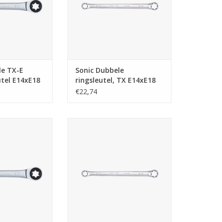
le TX-E
Sonic Dubbele
utel E14xE18
ringsleutel, TX E14xE18
€22,74
bbele TX-E
Sonic Dubbele ringsleutel, TX
eutel E10xE12
E20xE24
N WINKELWAGEN
TOEVOEGEN AAN WINKELWAGEN