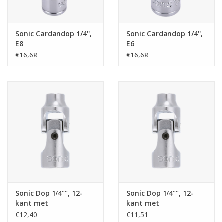
Merken
Sonic Cardandop 1/4'',
Sonic Cardandop 1/4'',
E8
E6
€16,68
€16,68
Sonic Dop 1/4"", 12-
Sonic Dop 1/4"", 12-
kant met
kant met
cardangewricht 9/32""
cardangewricht 3/8""
€12,40
€11,51