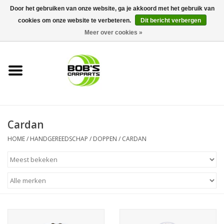
Door het gebruiken van onze website, ga je akkoord met het gebruik van
cookies om onze website te verbeteren.
Dit bericht verbergen
0 Artikelen - €0,00
Meer over cookies »
Home
KS TOOLS
Müller Werkzeug
Cardan
Next Gereedschapswagens
HOME
/
HANDGEREEDSCHAP
/
DOPPEN
/
CARDAN
Opbergsystemen
Foam sets
Automaterialen