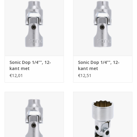
Sonic Dop 1/4"", 12-
Sonic Dop 1/4"", 12-
kant met
kant met
cardangewricht 1/2""
cardangewricht
€12,01
€12,51
11/32""