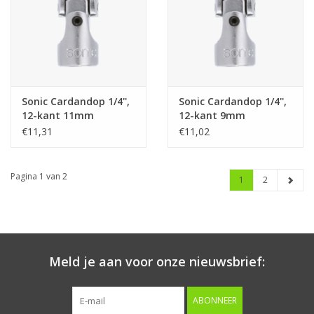
Sonic Cardandop 1/4'',
Sonic Cardandop 1/4'',
12-kant 11mm
12-kant 9mm
€11,31
€11,02
Pagina 1 van 2
1
2
Meld je aan voor onze nieuwsbrief:
ABONNEER