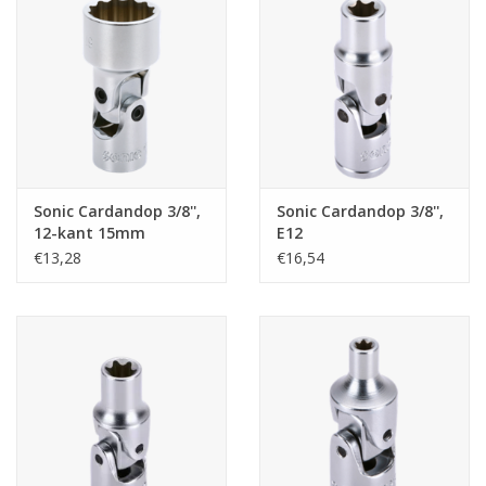
Starten & laden
Diagnose & meten
Handgereedschap
Sonic Cardandop 3/8'',
Sonic Cardandop 3/8'',
Luchtgereedschap
12-kant 15mm
E12
€13,28
€16,54
Overige producten
Serenco
Competition tools
Beta