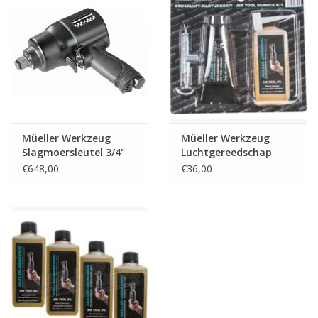
Starten & laden
Diagnose & meten
Handgereedschap
Müeller Werkzeug
Müeller Werkzeug
Luchtgereedschap
Slagmoersleutel 3/4"
Luchtgereedschap
aansluiting 294 117
service set 906 023
€648,00
€36,00
Overige producten
Serenco
Competition tools
Beta