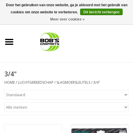
Door het gebruiken van onze website, ga je akkoord met het gebruik van
cookies om onze website te verbeteren.
Dit bericht verbergen
0 Artikelen - €0,00
Meer over cookies »
Home
KS TOOLS
Müller Werkzeug
3/4"
Next Gereedschapswagens
HOME
/
LUCHTGEREEDSCHAP
/
SLAGMOERSLEUTELS
/
3/4"
Opbergsystemen
Foam sets
Automaterialen