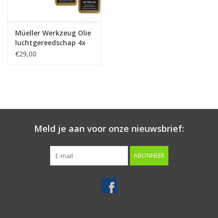
Merken
Müeller Werkzeug Olie
luchtgereedschap 4x
250ml
€29,00
Meld je aan voor onze nieuwsbrief:
ABONNEER