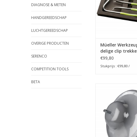
DIAGNOSE & METEN
De 5-delige set bes
HANDGEREEDSCHAP
277 008 – Clip t
277 009 – Clip tre
LUCHTGEREEDSCHAP
277 010 – Clip tre
halfrond
OVERIGE PRODUCTEN
Müeller Werkzeu
277 0
delige clip trekke
SERENCO
TOEVOEGEN AAN WI
€99,80
Stukprijs : €99,80 /
COMPETITION TOOLS
BETA
Wielnaafslijper
schuurschijv
TOEVOEGEN AAN WI