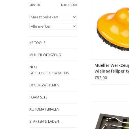
Min: €
0
Max: €
3000
TOEVOEGEN AAN WI
KS TOOLS
MÜLLER WERKZEUG
Müeller Werkzeu
NEXT
Wielnaafslijper t
GEREEDSCHAPSWAGENS
75 mm
€82,00
OPBERGSYSTEMEN
FOAM SETS
Deze multifunction
AUTOMATERIALEN
trekkers zijn ideaal
verwijderen van plas
STARTEN & LADEN
stoffering, pane
dergelijken