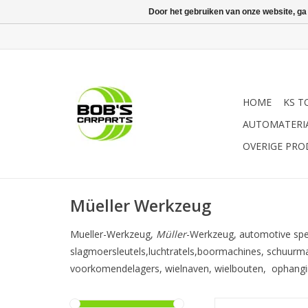
Door het gebruiken van onze website, ga
HOME
KS T
AUTOMATERI
OVERIGE PR
Müeller Werkzeug
Mueller-Werkzeug,
Müller
-Werkzeug, automotive spec
slagmoersleutels,luchtratels,boormachines, schuurma
voorkomendelagers, wielnaven, wielbouten, ophanging
Houder + 3 schuur