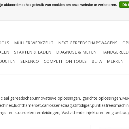
 je akkoord met het gebruik van cookies om onze website te verbeteren.
Dit 
OOLS
MÜLLER WERKZEUG
NEXT GEREEDSCHAPSWAGENS
OP
ALEN
STARTEN & LADEN
DIAGNOSE & METEN
HANDGEREED
ODUCTEN
SERENCO
COMPETITION TOOLS
BETA
MERKEN
iaal gereedschap,innovatieve oplossingen, gerichte oplossingen,Mue
chines,luchthamerset,carrosseriezaag,stiftslijper,puntlasfreesmachin
s- en stuurdelen remleidingen, Vastzittende injektoren en gloeiboug
schijven
5 flexibele remleidingsleutels: 8,
Deze puntlasb