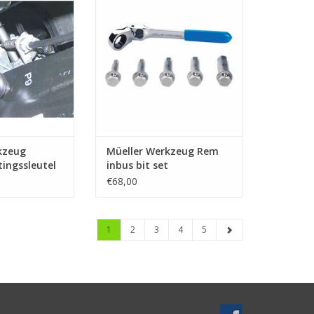
ikkeld voor het
set
nen van
TOEVOEGEN AAN WINKELWAGEN
gsschroeven.
N WINKELWAGEN
kzeug
Müeller Werkzeug Rem
ingssleutel
inbus bit set
€68,00
1
2
3
4
5