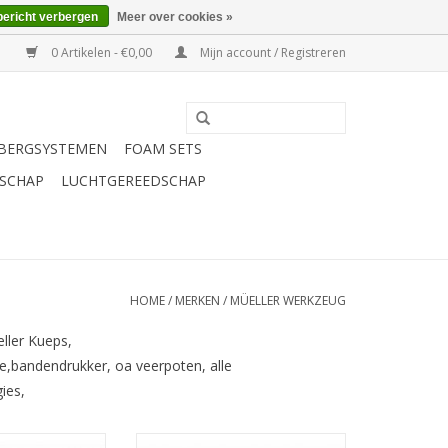
bericht verbergen
Meer over cookies »
0 Artikelen - €0,00
Mijn account / Registreren
BERGSYSTEMEN
FOAM SETS
SCHAP
LUCHTGEREEDSCHAP
HOME
/
MERKEN
/
MÜELLER WERKZEUG
ller Kueps,
e,bandendrukker, oa veerpoten, alle
ies,
oor is speciaal
Deze multifunctionele S-vormige