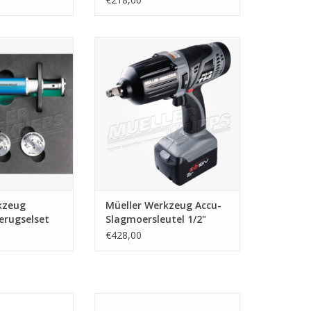
gselset op lucht
1/2" EQ 114
Met 1x batterij en snellader in
N WINKELWAGEN
plastic koffer.
TOEVOEGEN AAN WINKELWAGEN
kzeug
Müeller Werkzeug Accu-
erugselset
Slagmoersleutel 1/2"
€428,00
htingssleutel is
Müeller Werkzeug Rem inbus bit