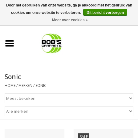
Door het gebruiken van onze website, ga je akkoord met het gebruik van
cookies om onze website te verbeteren.
Dit bericht verbergen
0 Artikelen - €0,00
Meer over cookies »
Home
KS TOOLS
Müller Werkzeug
Sonic
Next Gereedschapswagens
HOME
/
MERKEN
/
SONIC
Opbergsystemen
Foam sets
Automaterialen
SALE