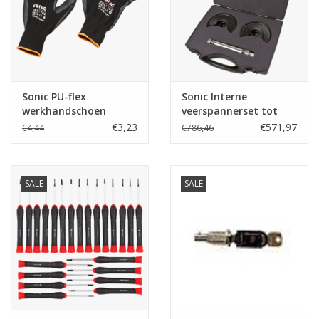
Sonic PU-flex
Sonic Interne
werkhandschoen
veerspannerset tot
zwart maat 9 (L)
2500 kg.
€3,23
€571,97
€4,44
€786,46
SALE
SALE