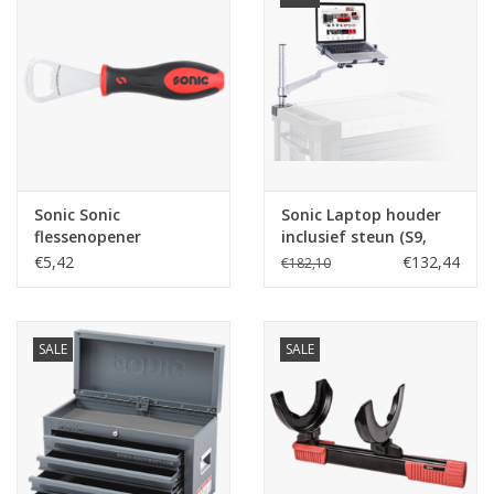
Starten & laden
Diagnose & meten
Handgereedschap
Sonic Sonic
Sonic Laptop houder
Luchtgereedschap
flessenopener
inclusief steun (S9,
S12, S12XD)
€5,42
€132,44
€182,10
Overige producten
SALE
SALE
Serenco
Competition tools
Beta