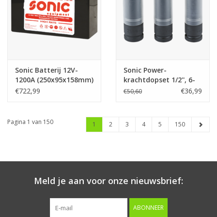
Sonic Batterij 12V-
Sonic Power-
1200A (250x95x158mm)
krachtdopset 1/2'', 6-
voor 12V/1200CA,
kant 3-dlg.
€722,99
€36,99
€50,60
12/24-240
Pagina 1 van 150
1
2
3
4
5
150
Meld je aan voor onze nieuwsbrief:
ABONNEER