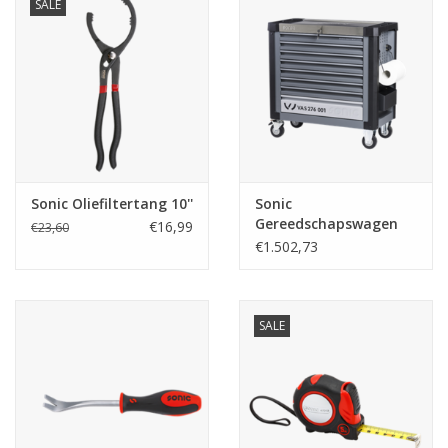
SALE
Sonic Oliefiltertang 10''
Sonic
Gereedschapswagen
€16,99
€23,60
leeg S12 8 laden
€1.502,73
SALE