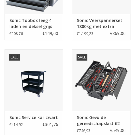
Merken
Sonic Topbox leeg 4
Sonic Veerspannerset
laden en deksel grijs
1800kg met extra
RAL7011
beugel
€149,00
€869,00
€208,76
€1.199,23
SALE
SALE
Sonic Service kar zwart
Sonic Gevulde
gereedschapskist 62
€301,76
€414,92
dlg.
€549,00
€746,93