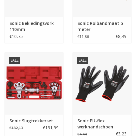
Sonic Bekledingsvork
Sonic Rolbandmaat 5
110mm
meter
€10,75
€8,49
€11,86
SALE
SALE
Sonic Slagtrekkerset
Sonic PU-flex
werkhandschoen
€131,99
€182,13
zwart maat 10 (XL)
€3,23
€4,44