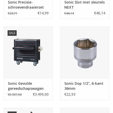
Sonic Precisie-
Sonic Slot met sleutels
schroevendraaierset
NEXT
23-dlg.
S9/S12/S12XD/laden
€14,99
€46,14
€20,71
€46,14
S13/laden S4
SALE
Sonic Gevulde
Sonic Dop 1/2'', 6-kant
gereedschapswagen
36mm
NEXT S12 575-dlg
€3.499,00
€22,93
€5.937,56