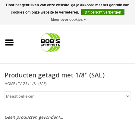
Door het gebruiken van onze website, ga je akkoord met het gebruik van
cookies om onze website te verbeteren.
Dit bericht verbergen
0 Artikelen - €0,00
Meer over cookies »
Home
KS TOOLS
Müller Werkzeug
Producten getagd met 1/8'' (SAE)
Next Gereedschapswagens
HOME
/
TAGS
/
1/8'' (SAE)
Opbergsystemen
Foam sets
Geen producten gevonden!...
Automaterialen