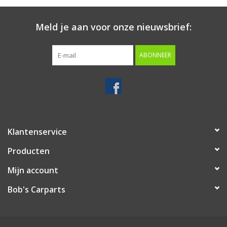
Starten & laden
Meld je aan voor onze nieuwsbrief:
Diagnose & meten
ABONNEER
Handgereedschap
Luchtgereedschap
Klantenservice
Overige producten
Producten
Serenco
Mijn account
Bob's Carparts
Competition tools
Beta