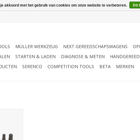
 je akkoord met het gebruik van cookies om onze website te verbeteren.
Dit 
OOLS
MÜLLER WERKZEUG
NEXT GEREEDSCHAPSWAGENS
OP
ALEN
STARTEN & LADEN
DIAGNOSE & METEN
HANDGEREED
ODUCTEN
SERENCO
COMPETITION TOOLS
BETA
MERKEN
 veeltand 5-
NKELWAGEN