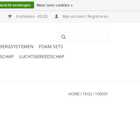
bericht verbergen
Meer over cookies »
0 Artikelen - €0,00
Mijn account / Registreren
BERGSYSTEMEN
FOAM SETS
SCHAP
LUCHTGEREEDSCHAP
HOME
/
TAGS
/
100501