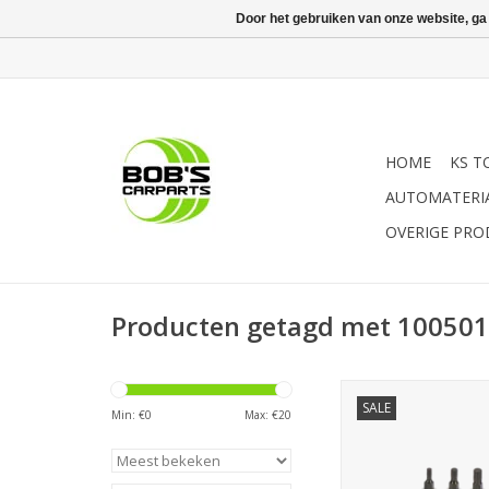
Door het gebruiken van onze website, ga
HOME
KS T
AUTOMATERI
OVERIGE PR
Producten getagd met 100501
Sonic Bitdopset 1/4'',
SALE
dlg. op rail
Min: €
0
Max: €
20
TOEVOEGEN AAN WI