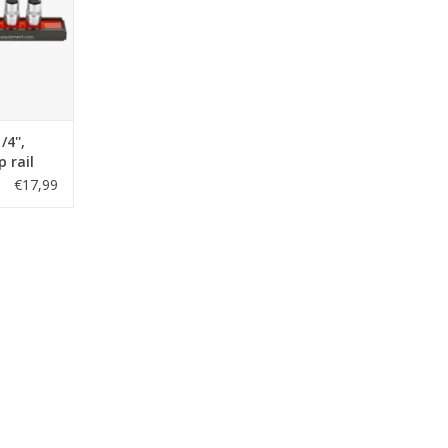
4'',
p rail
€17,99