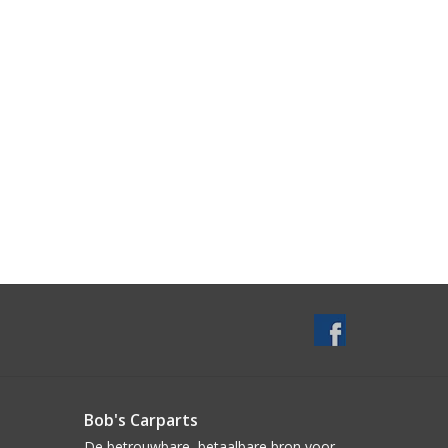
Bob's Carparts
De betrouwbare, betaalbare bron voor