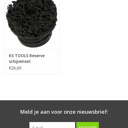
Starten & laden
Diagnose & meten
Handgereedschap
KS TOOLS Reserve
Luchtgereedschap
schijvenset
v.wielnaafslijper, Ø 50
€26,00
x 14 mm, 10-dlg -
Overige producten
100.5093
Serenco
Competition tools
Meld je aan voor onze nieuwsbrief:
Beta
ABONNEER