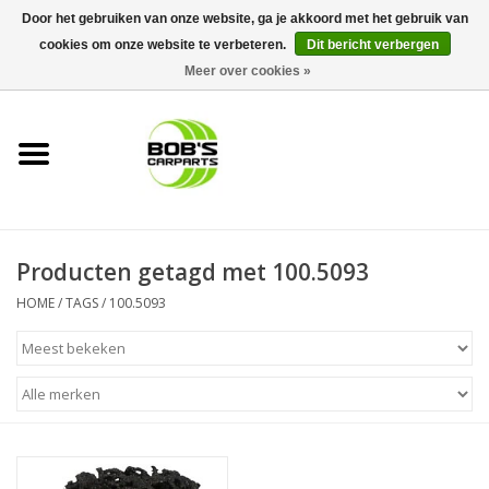
Door het gebruiken van onze website, ga je akkoord met het gebruik van
cookies om onze website te verbeteren.
Dit bericht verbergen
0 Artikelen - €0,00
Meer over cookies »
Home
KS TOOLS
Müller Werkzeug
Producten getagd met 100.5093
Next Gereedschapswagens
HOME
/
TAGS
/
100.5093
Opbergsystemen
Foam sets
Automaterialen