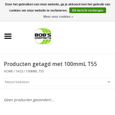
Door het gebruiken van onze website, ga je akkoord met het gebruik van
cookies om onze website te verbeteren.
Dit bericht verbergen
0 Artikelen - €0,00
Meer over cookies »
Home
KS TOOLS
Müller Werkzeug
Producten getagd met 100mmL T55
Next Gereedschapswagens
HOME
/
TAGS
/
100MML T55
Opbergsystemen
Foam sets
Geen producten gevonden!...
Automaterialen