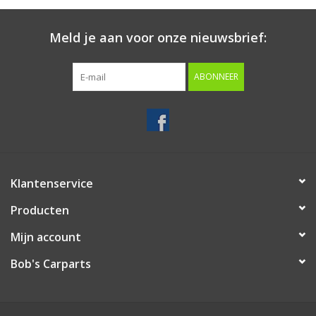
Starten & laden
Meld je aan voor onze nieuwsbrief:
Diagnose & meten
ABONNEER
Handgereedschap
Luchtgereedschap
Klantenservice
Overige producten
Producten
Serenco
Mijn account
Bob's Carparts
Competition tools
Beta