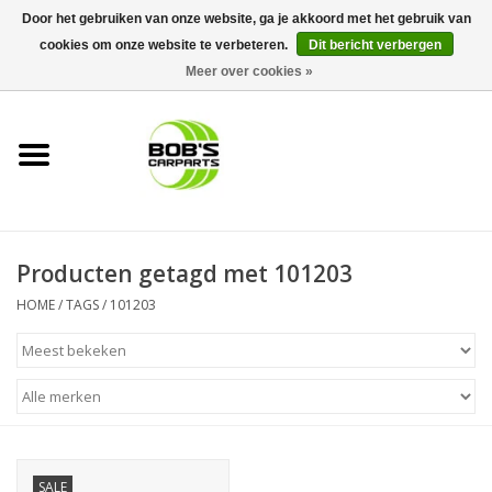
Door het gebruiken van onze website, ga je akkoord met het gebruik van
cookies om onze website te verbeteren.
Dit bericht verbergen
0 Artikelen - €0,00
Meer over cookies »
Home
KS TOOLS
Müller Werkzeug
Producten getagd met 101203
Next Gereedschapswagens
HOME
/
TAGS
/
101203
Opbergsystemen
Foam sets
Automaterialen
SALE