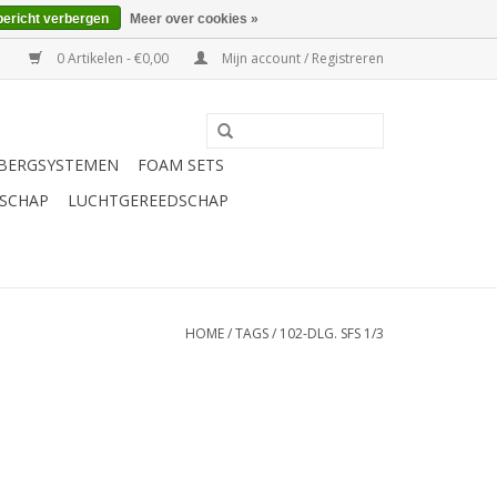
bericht verbergen
Meer over cookies »
0 Artikelen - €0,00
Mijn account / Registreren
BERGSYSTEMEN
FOAM SETS
SCHAP
LUCHTGEREEDSCHAP
HOME
/
TAGS
/
102-DLG. SFS 1/3