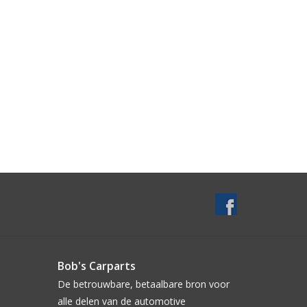
Bob's Carparts
De betrouwbare, betaalbare bron voor
alle delen van de automotive