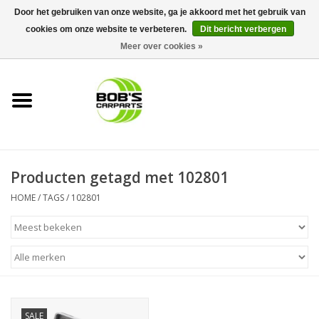
Door het gebruiken van onze website, ga je akkoord met het gebruik van
cookies om onze website te verbeteren.
Dit bericht verbergen
0 Artikelen - €0,00
Meer over cookies »
Home
KS TOOLS
Müller Werkzeug
Producten getagd met 102801
Next Gereedschapswagens
HOME
/
TAGS
/
102801
Opbergsystemen
Foam sets
Automaterialen
SALE