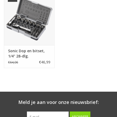
Starten & laden
Diagnose & meten
Handgereedschap
Sonic Dop en bitset,
Luchtgereedschap
1/4" 28-dlg.
€46,99
€64,06
Overige producten
Serenco
Competition tools
Meld je aan voor onze nieuwsbrief:
Beta
ABONNEER