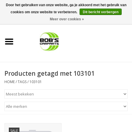
Door het gebruiken van onze website, ga je akkoord met het gebruik van
cookies om onze website te verbeteren.
Dit bericht verbergen
0 Artikelen - €0,00
Meer over cookies »
Home
KS TOOLS
Müller Werkzeug
Producten getagd met 103101
Next Gereedschapswagens
HOME
/
TAGS
/
103101
Opbergsystemen
Foam sets
Automaterialen
SALE