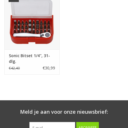
Starten & laden
Diagnose & meten
Handgereedschap
Sonic Bitset 1/4'', 31-
Luchtgereedschap
dlg.
€30,99
€42,40
Overige producten
Serenco
Competition tools
Meld je aan voor onze nieuwsbrief:
Beta
ABONNEER