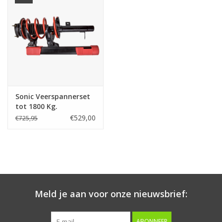
Starten & laden
Diagnose & meten
Handgereedschap
Sonic Veerspannerset
Luchtgereedschap
tot 1800 Kg.
€529,00
€725,95
Overige producten
Serenco
Competition tools
Meld je aan voor onze nieuwsbrief:
Beta
ABONNEER