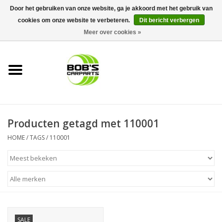
Door het gebruiken van onze website, ga je akkoord met het gebruik van
cookies om onze website te verbeteren.
Dit bericht verbergen
0 Artikelen - €0,00
Meer over cookies »
Home
KS TOOLS
Müller Werkzeug
Producten getagd met 110001
Next Gereedschapswagens
HOME
/
TAGS
/
110001
Opbergsystemen
Foam sets
Automaterialen
SALE