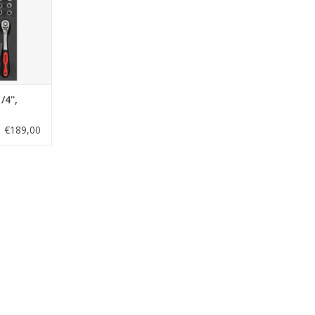
4'',
€189,00