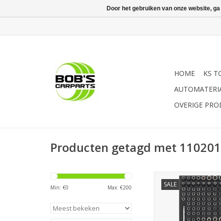
Door het gebruiken van onze website, ga
HOME
KS T
AUTOMATERI
OVERIGE PR
Producten getagd met 110201
Sonic Bitdopset 1/4'', 
SALE
1/3
Min: €
0
Max: €
200
TOEVOEGEN AAN WI