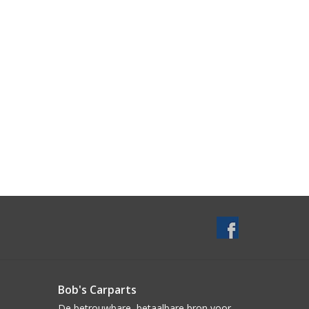
Bob's Carparts
De betrouwbare, betaalbare bron voor