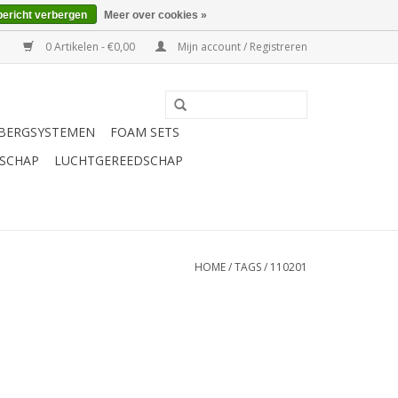
bericht verbergen
Meer over cookies »
0 Artikelen - €0,00
Mijn account / Registreren
BERGSYSTEMEN
FOAM SETS
SCHAP
LUCHTGEREEDSCHAP
HOME
/
TAGS
/
110201