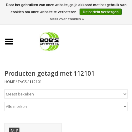
Door het gebruiken van onze website, ga je akkoord met het gebruik van
cookies om onze website te verbeteren.
Dit bericht verbergen
0 Artikelen - €0,00
Meer over cookies »
Home
KS TOOLS
Müller Werkzeug
Producten getagd met 112101
Next Gereedschapswagens
HOME
/
TAGS
/
112101
Opbergsystemen
Foam sets
Automaterialen
SALE