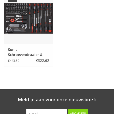
Starten & laden
Diagnose & meten
Handgereedschap
Sonic
Luchtgereedschap
Schroevendraaier &
Doppenset 1/4'', 121-
€322,62
€443,59
dlg. SFS
Overige producten
Serenco
Competition tools
Meld je aan voor onze nieuwsbrief:
Beta
ABONNEER