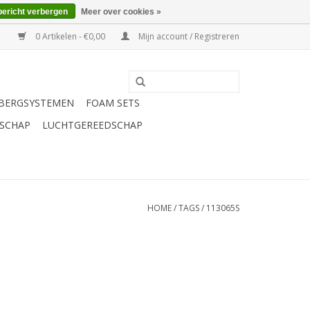
bericht verbergen
Meer over cookies »
0 Artikelen - €0,00
Mijn account / Registreren
BERGSYSTEMEN
FOAM SETS
SCHAP
LUCHTGEREEDSCHAP
HOME
/
TAGS
/
113065S