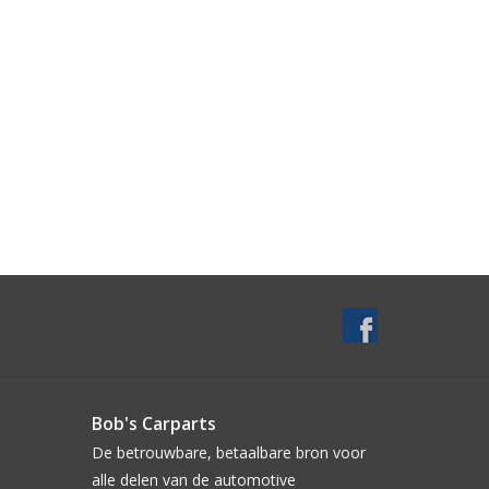
Bob's Carparts
De betrouwbare, betaalbare bron voor
alle delen van de automotive