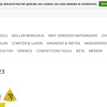
 je akkoord met het gebruik van cookies om onze website te verbeteren.
Dit 
OOLS
MÜLLER WERKZEUG
NEXT GEREEDSCHAPSWAGENS
OP
ALEN
STARTEN & LADEN
DIAGNOSE & METEN
HANDGEREED
ODUCTEN
SERENCO
COMPETITION TOOLS
BETA
MERKEN
23
uk | -
 - Met
 bodem | -
neten voor
drager op