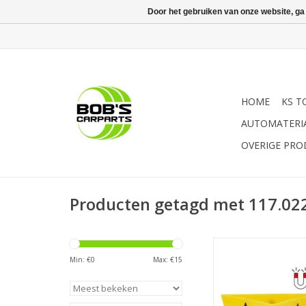
Door het gebruiken van onze website, ga
HOME
KS T
AUTOMATERI
OVERIGE PR
Producten getagd met 117.02
- 2-zijdige opdr
Weerbestendig |
Min: €
0
Max: €
15
waterafvoergat in de
Ingegoten bodemmag
bevestiging van de 