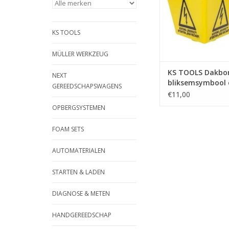
magnetische oppervl
Krasbescherming | - 
kunststof
KS TOOLS
TOEVOEGEN AAN WI
MÜLLER WERKZEUG
KS TOOLS Dakbo
NEXT
bliksemsymbool 
GEREEDSCHAPSWAGENS
magneet - 117.0
€11,00
OPBERGSYSTEMEN
FOAM SETS
AUTOMATERIALEN
STARTEN & LADEN
DIAGNOSE & METEN
HANDGEREEDSCHAP