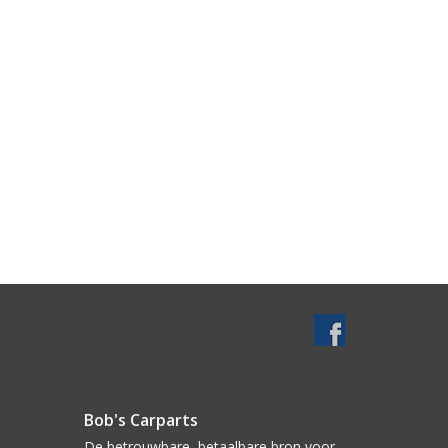
Bob's Carparts
De betrouwbare, betaalbare bron voor