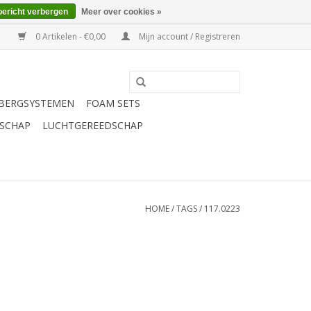
bericht verbergen
Meer over cookies »
0 Artikelen - €0,00
Mijn account / Registreren
BERGSYSTEMEN
FOAM SETS
SCHAP
LUCHTGEREEDSCHAP
HOME
/
TAGS
/
117.0223