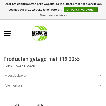
Door het gebruiken van onze website, ga je akkoord met het gebruik van
cookies om onze website te verbeteren.
Dit bericht verbergen
0 Artikelen - €0,00
Meer over cookies »
Home
KS TOOLS
Müller Werkzeug
Producten getagd met 119.2055
Next Gereedschapswagens
HOME
/
TAGS
/
119.2055
Opbergsystemen
Foam sets
Automaterialen