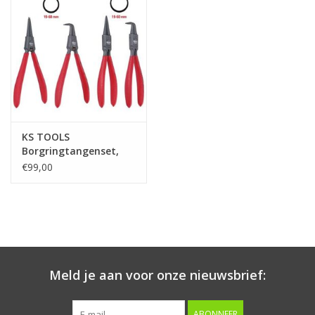
Starten & laden
Diagnose & meten
Handgereedschap
KS TOOLS
Luchtgereedschap
Borgringtangenset,
19-60mm, 4-dlg -
€99,00
119.2055
Overige producten
Serenco
Competition tools
Meld je aan voor onze nieuwsbrief:
Beta
ABONNEER