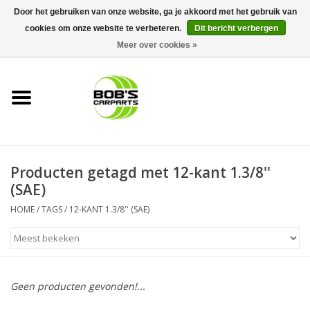
Door het gebruiken van onze website, ga je akkoord met het gebruik van
cookies om onze website te verbeteren.
Dit bericht verbergen
0 Artikelen - €0,00
Meer over cookies »
Home
KS TOOLS
Müller Werkzeug
Producten getagd met 12-kant 1.3/8''
Next Gereedschapswagens
(SAE)
HOME
/
TAGS
/
12-KANT 1.3/8'' (SAE)
Opbergsystemen
Foam sets
Geen producten gevonden!...
Automaterialen