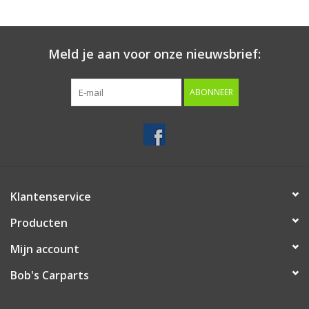
Starten & laden
Meld je aan voor onze nieuwsbrief:
Diagnose & meten
ABONNEER
Handgereedschap
Luchtgereedschap
Overige producten
Klantenservice
Producten
Serenco
Mijn account
Competition tools
Bob's Carparts
Beta