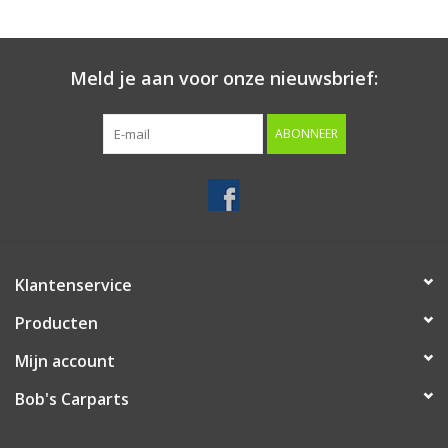
Starten & laden
Meld je aan voor onze nieuwsbrief:
Diagnose & meten
ABONNEER
Handgereedschap
Luchtgereedschap
Overige producten
Klantenservice
Producten
Serenco
Mijn account
Competition tools
Bob's Carparts
Beta