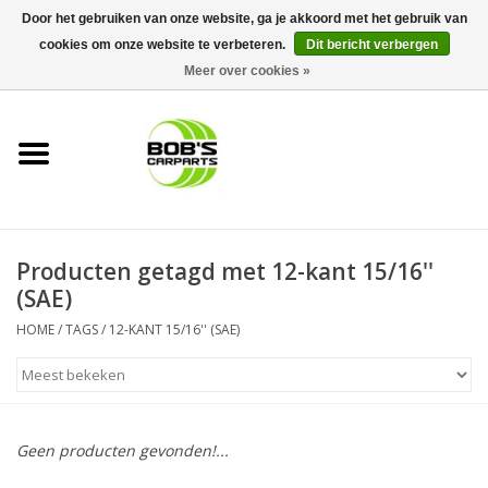
Door het gebruiken van onze website, ga je akkoord met het gebruik van
cookies om onze website te verbeteren.
Dit bericht verbergen
0 Artikelen - €0,00
Meer over cookies »
Home
KS TOOLS
Müller Werkzeug
Producten getagd met 12-kant 15/16''
Next Gereedschapswagens
(SAE)
HOME
/
TAGS
/
12-KANT 15/16'' (SAE)
Opbergsystemen
Foam sets
Geen producten gevonden!...
Automaterialen