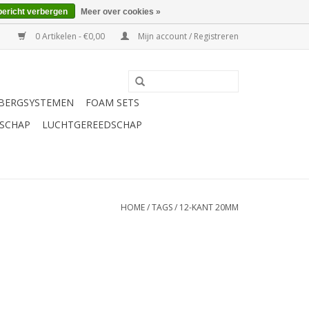
bericht verbergen
Meer over cookies »
0 Artikelen - €0,00
Mijn account / Registreren
BERGSYSTEMEN
FOAM SETS
SCHAP
LUCHTGEREEDSCHAP
HOME
/
TAGS
/
12-KANT 20MM