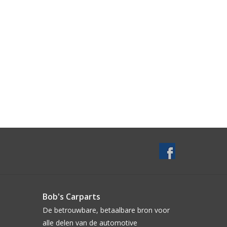
Bob's Carparts
De betrouwbare, betaalbare bron voor
alle delen van de automotive