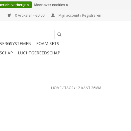
bericht verbergen
Meer over cookies »
0 Artikelen - €0,00
Mijn account / Registreren
BERGSYSTEMEN
FOAM SETS
SCHAP
LUCHTGEREEDSCHAP
HOME
/
TAGS
/
12-KANT 26MM