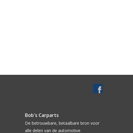
Bob's Carparts
De betrouwbare, betaalbare bron voor
alle delen van de automotive