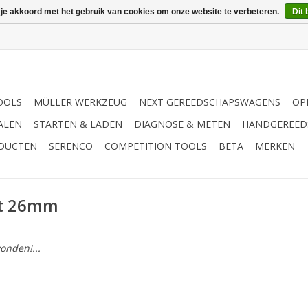
 je akkoord met het gebruik van cookies om onze website te verbeteren.
Dit 
OOLS
MÜLLER WERKZEUG
NEXT GEREEDSCHAPSWAGENS
OP
ALEN
STARTEN & LADEN
DIAGNOSE & METEN
HANDGEREED
ODUCTEN
SERENCO
COMPETITION TOOLS
BETA
MERKEN
nt 26mm
onden!...