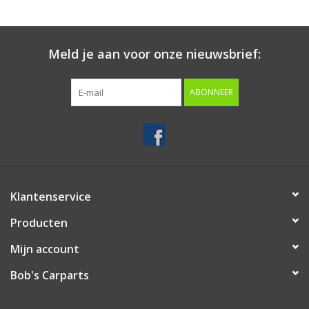
Starten & laden
Meld je aan voor onze nieuwsbrief:
Diagnose & meten
ABONNEER
Handgereedschap
Luchtgereedschap
Overige producten
Klantenservice
Producten
Serenco
Mijn account
Competition tools
Bob's Carparts
Beta