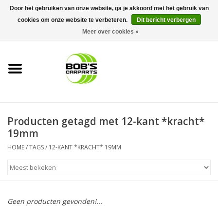
Door het gebruiken van onze website, ga je akkoord met het gebruik van
cookies om onze website te verbeteren.
Dit bericht verbergen
0 Artikelen - €0,00
Meer over cookies »
Home
KS TOOLS
Müller Werkzeug
Producten getagd met 12-kant *kracht*
Next Gereedschapswagens
19mm
HOME
/
TAGS
/
12-KANT *KRACHT* 19MM
Opbergsystemen
Foam sets
Geen producten gevonden!...
Automaterialen