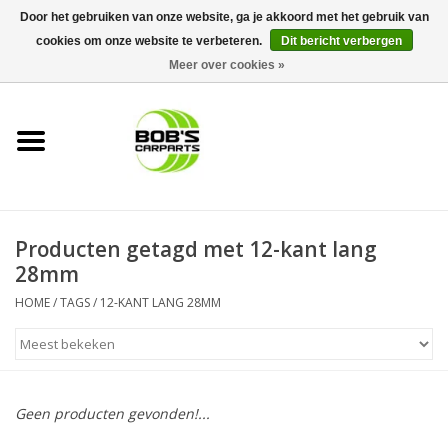
Door het gebruiken van onze website, ga je akkoord met het gebruik van
cookies om onze website te verbeteren.
Dit bericht verbergen
0 Artikelen - €0,00
Meer over cookies »
Home
KS TOOLS
Müller Werkzeug
Producten getagd met 12-kant lang
Next Gereedschapswagens
28mm
HOME
/
TAGS
/
12-KANT LANG 28MM
Opbergsystemen
Foam sets
Geen producten gevonden!...
Automaterialen