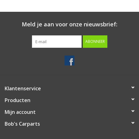
Starten & laden
Meld je aan voor onze nieuwsbrief:
Diagnose & meten
ABONNEER
Handgereedschap
Luchtgereedschap
Overige producten
Klantenservice
Producten
Serenco
Mijn account
Competition tools
Bob's Carparts
Beta