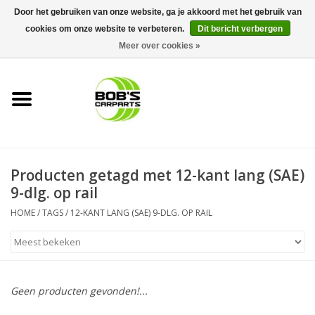
Door het gebruiken van onze website, ga je akkoord met het gebruik van
cookies om onze website te verbeteren.
Dit bericht verbergen
0 Artikelen - €0,00
Meer over cookies »
Home
KS TOOLS
Müller Werkzeug
Producten getagd met 12-kant lang (SAE)
Next Gereedschapswagens
9-dlg. op rail
HOME
/
TAGS
/
12-KANT LANG (SAE) 9-DLG. OP RAIL
Opbergsystemen
Foam sets
Geen producten gevonden!...
Automaterialen