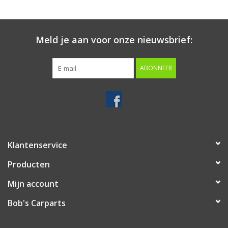
Starten & laden
Meld je aan voor onze nieuwsbrief:
Diagnose & meten
ABONNEER
Handgereedschap
Luchtgereedschap
Overige producten
Klantenservice
Producten
Serenco
Mijn account
Competition tools
Bob's Carparts
Beta