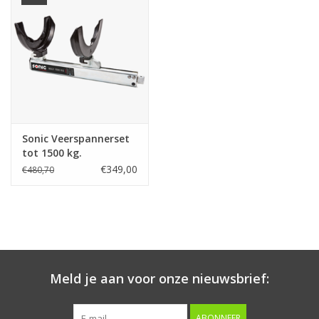
Starten & laden
Diagnose & meten
Handgereedschap
Sonic Veerspannerset
Luchtgereedschap
tot 1500 kg.
€349,00
€480,70
Overige producten
Serenco
Competition tools
Meld je aan voor onze nieuwsbrief:
Beta
ABONNEER