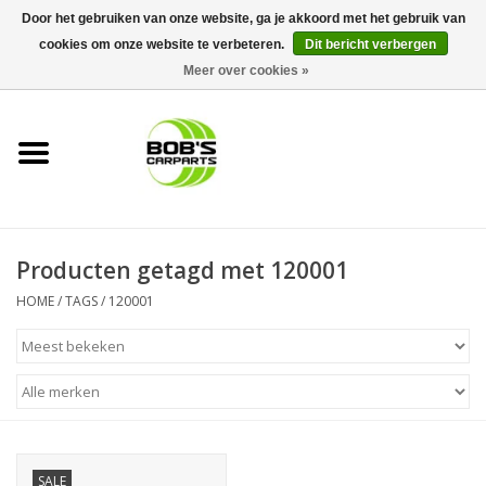
Door het gebruiken van onze website, ga je akkoord met het gebruik van
cookies om onze website te verbeteren.
Dit bericht verbergen
0 Artikelen - €0,00
Meer over cookies »
Home
KS TOOLS
Müller Werkzeug
Producten getagd met 120001
Next Gereedschapswagens
HOME
/
TAGS
/
120001
Opbergsystemen
Foam sets
Automaterialen
SALE