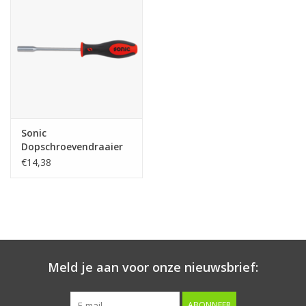
Starten & laden
Diagnose & meten
Handgereedschap
Sonic
Luchtgereedschap
Dopschroevendraaier
9mm (S)
€14,38
Overige producten
Serenco
Competition tools
Meld je aan voor onze nieuwsbrief:
Beta
ABONNEER