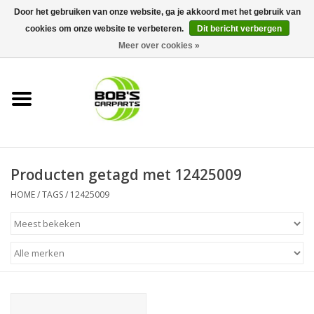
Door het gebruiken van onze website, ga je akkoord met het gebruik van
cookies om onze website te verbeteren.
Dit bericht verbergen
0 Artikelen - €0,00
Meer over cookies »
Home
KS TOOLS
Müller Werkzeug
Producten getagd met 12425009
Next Gereedschapswagens
HOME
/
TAGS
/
12425009
Opbergsystemen
Foam sets
Automaterialen