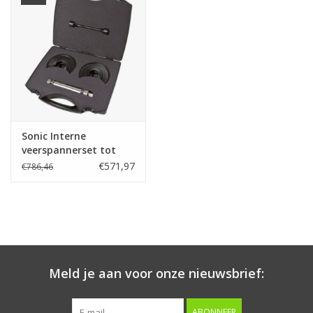
Starten & laden
Diagnose & meten
Handgereedschap
Sonic Interne
Luchtgereedschap
veerspannerset tot
2500 kg.
€571,97
€786,46
Overige producten
Serenco
Competition tools
Meld je aan voor onze nieuwsbrief:
Beta
ABONNEER