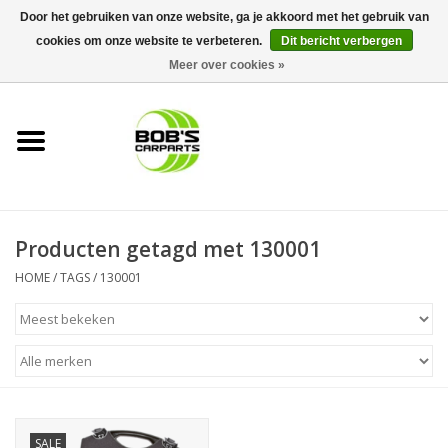
Door het gebruiken van onze website, ga je akkoord met het gebruik van
cookies om onze website te verbeteren.
Dit bericht verbergen
0 Artikelen - €0,00
Meer over cookies »
Home
KS TOOLS
Müller Werkzeug
Producten getagd met 130001
Next Gereedschapswagens
HOME
/
TAGS
/
130001
Opbergsystemen
Foam sets
Automaterialen
SALE