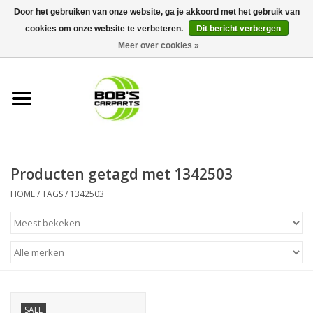
Door het gebruiken van onze website, ga je akkoord met het gebruik van
cookies om onze website te verbeteren.
Dit bericht verbergen
0 Artikelen - €0,00
Meer over cookies »
Home
KS TOOLS
Müller Werkzeug
Producten getagd met 1342503
Next Gereedschapswagens
HOME
/
TAGS
/
1342503
Opbergsystemen
Foam sets
Automaterialen
SALE