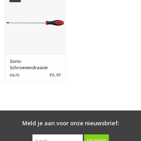
Starten & laden
Diagnose & meten
Handgereedschap
Sonic
Luchtgereedschap
Schroevendraaier
extra lang
€6,49
€8,75
binnenzeskant 3mm
Overige producten
Serenco
Competition tools
Meld je aan voor onze nieuwsbrief:
Beta
ABONNEER