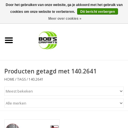
Door het gebruiken van onze website, ga je akkoord met het gebruik van
cookies om onze website te verbeteren.
Dit bericht verbergen
0 Artikelen - €0,00
Meer over cookies »
Home
KS TOOLS
Müller Werkzeug
Producten getagd met 140.2641
Next Gereedschapswagens
HOME
/
TAGS
/
140.2641
Opbergsystemen
Foam sets
Automaterialen