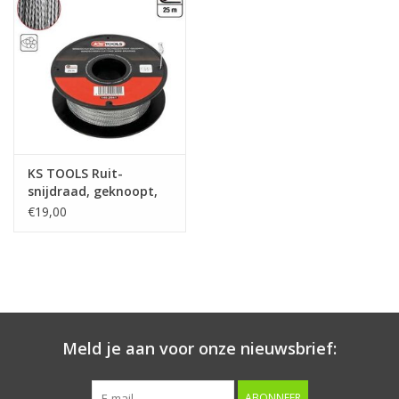
Starten & laden
Diagnose & meten
Handgereedschap
KS TOOLS Ruit-
Luchtgereedschap
snijdraad, geknoopt,
25 m - 140.2641
€19,00
Overige producten
Serenco
Competition tools
Meld je aan voor onze nieuwsbrief:
Beta
ABONNEER