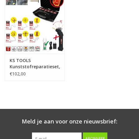
Starten & laden
Diagnose & meten
Handgereedschap
KS TOOLS
Luchtgereedschap
Kunststofreparatieset,
303-dlg - 150.1065
€102,00
Overige producten
Serenco
Competition tools
Meld je aan voor onze nieuwsbrief:
Beta
ABONNEER