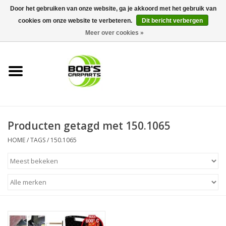
Door het gebruiken van onze website, ga je akkoord met het gebruik van
cookies om onze website te verbeteren.
Dit bericht verbergen
0 Artikelen - €0,00
Meer over cookies »
Home
KS TOOLS
Müller Werkzeug
Producten getagd met 150.1065
Next Gereedschapswagens
HOME
/
TAGS
/
150.1065
Opbergsystemen
Foam sets
Automaterialen