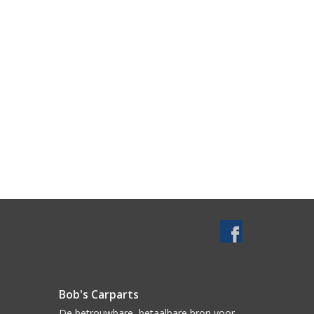
Bob's Carparts
De betrouwbare, betaalbare bron voor