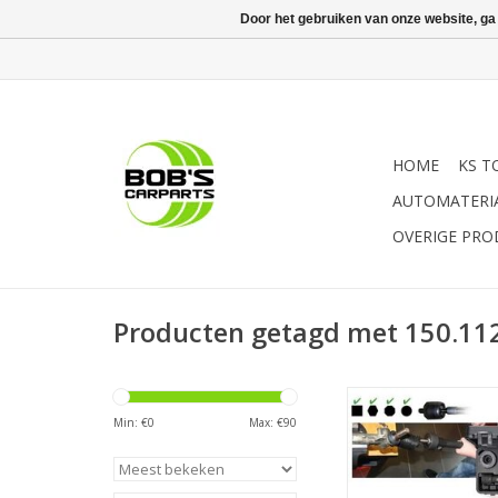
Door het gebruiken van onze website, ga
HOME
KS T
AUTOMATERI
OVERIGE PR
Producten getagd met 150.11
- voor de demontage 
gewrichten aan spoor
Min: €
0
Max: €
90
3 speciale opzetstuk
45 mm | - te gebru
vierkant-, zeskant-, a