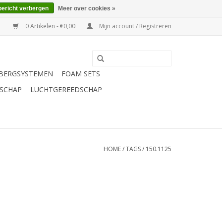
bericht verbergen
Meer over cookies »
0 Artikelen - €0,00
Mijn account / Registreren
BERGSYSTEMEN
FOAM SETS
SCHAP
LUCHTGEREEDSCHAP
HOME
/
TAGS
/
150.1125