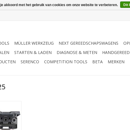
 je akkoord met het gebruik van cookies om onze website te verbeteren.
Dit 
OOLS
MÜLLER WERKZEUG
NEXT GEREEDSCHAPSWAGENS
OP
ALEN
STARTEN & LADEN
DIAGNOSE & METEN
HANDGEREED
ODUCTEN
SERENCO
COMPETITION TOOLS
BETA
MERKEN
25
van axiale
stangen | -
ken van 30-
iken bij
chtkant-, en