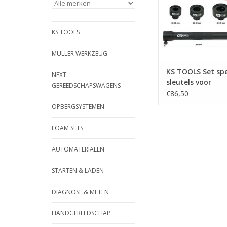
ronde buitenprofi
zorgvuldig uitbouw
schade aan buitenz
KS TOOLS
gewricht | - s
TOEVOEGEN AAN WI
MÜLLER WERKZEUG
KS TOOLS Set spe
NEXT
sleutels voor
GEREEDSCHAPSWAGENS
spoorstangen / a
€86,50
aandrijfassen, 4-
OPBERGSYSTEMEN
150.1125
FOAM SETS
AUTOMATERIALEN
STARTEN & LADEN
DIAGNOSE & METEN
HANDGEREEDSCHAP