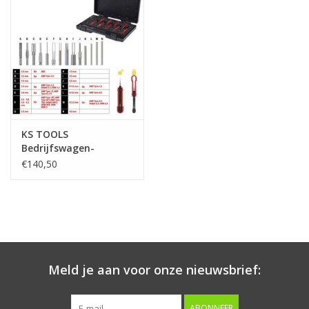
Starten & laden
Diagnose & meten
Handgereedschap
KS TOOLS
Luchtgereedschap
Bedrijfswagen-
ontkoppelingsgereedschapset,
€140,50
14-dlg - 150.1215
Overige producten
Serenco
Competition tools
Meld je aan voor onze nieuwsbrief:
Beta
ABONNEER