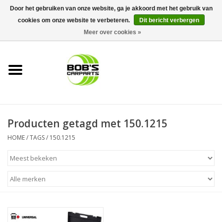
Door het gebruiken van onze website, ga je akkoord met het gebruik van
cookies om onze website te verbeteren.
Dit bericht verbergen
0 Artikelen - €0,00
Meer over cookies »
Home
KS TOOLS
Müller Werkzeug
Producten getagd met 150.1215
Next Gereedschapswagens
HOME
/
TAGS
/
150.1215
Opbergsystemen
Foam sets
Automaterialen