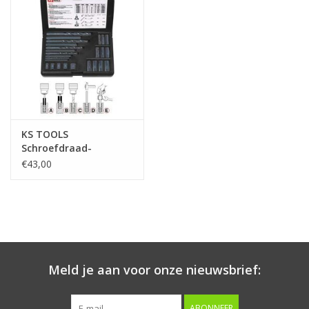
Starten & laden
Diagnose & meten
Handgereedschap
KS TOOLS
Luchtgereedschap
Schroefdraad-
uitdraaiset, 25-dlg -
€43,00
150.1305
Overige producten
Serenco
Competition tools
Meld je aan voor onze nieuwsbrief:
Beta
ABONNEER