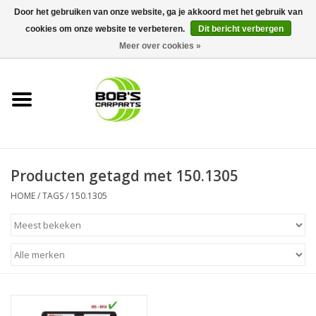
Door het gebruiken van onze website, ga je akkoord met het gebruik van
cookies om onze website te verbeteren.
Dit bericht verbergen
0 Artikelen - €0,00
Meer over cookies »
Home
KS TOOLS
Müller Werkzeug
Producten getagd met 150.1305
Next Gereedschapswagens
HOME
/
TAGS
/
150.1305
Opbergsystemen
Foam sets
Automaterialen