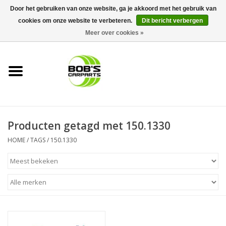
Door het gebruiken van onze website, ga je akkoord met het gebruik van
cookies om onze website te verbeteren.
Dit bericht verbergen
0 Artikelen - €0,00
Meer over cookies »
Home
KS TOOLS
Müller Werkzeug
Producten getagd met 150.1330
Next Gereedschapswagens
HOME
/
TAGS
/
150.1330
Opbergsystemen
Foam sets
Automaterialen