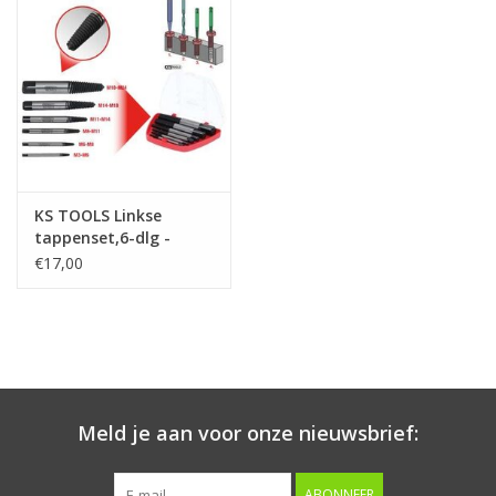
Starten & laden
Diagnose & meten
Handgereedschap
KS TOOLS Linkse
Luchtgereedschap
tappenset,6-dlg -
150.1330
€17,00
Overige producten
Serenco
Competition tools
Meld je aan voor onze nieuwsbrief:
Beta
ABONNEER