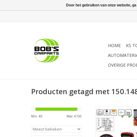
Door het gebruiken van onze website, ga
HOME
KS T
AUTOMATERI
OVERIGE PR
Producten getagd met 150.14
- speciaal ontwik
hoogwaardige multi
Min: €
0
Max: €
150
elektronica van per
vrachtwagens | - Du
met digitale aandu