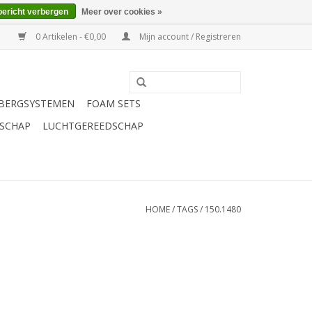
bericht verbergen
Meer over cookies »
0 Artikelen - €0,00
Mijn account / Registreren
BERGSYSTEMEN
FOAM SETS
SCHAP
LUCHTGEREEDSCHAP
HOME
/
TAGS
/
150.1480