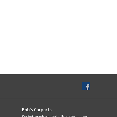
Bob's Carparts
De betrouwbare, betaalbare bron voor