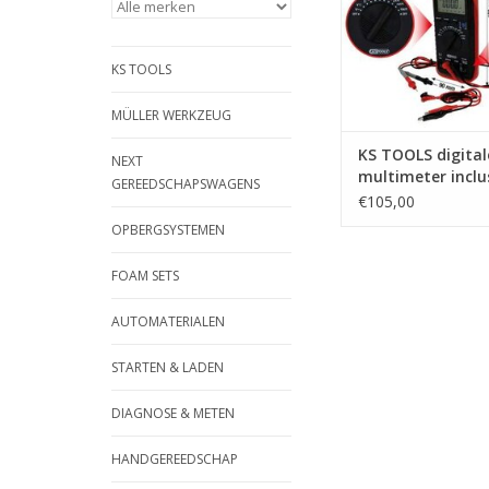
balkindicatie (balkin
32 segmenten) |
automatische over
KS TOOLS
polariteitsaanduidi
veilig
MÜLLER WERKZEUG
TOEVOEGEN AAN WI
KS TOOLS digital
NEXT
multimeter inclu
GEREEDSCHAPSWAGENS
testpennen en
€105,00
krokodillenklem
OPBERGSYSTEMEN
150.1480
FOAM SETS
AUTOMATERIALEN
STARTEN & LADEN
DIAGNOSE & METEN
HANDGEREEDSCHAP