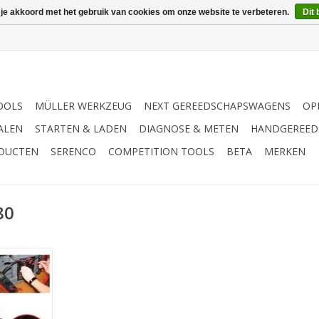
 je akkoord met het gebruik van cookies om onze website te verbeteren.
Dit 
OOLS
MÜLLER WERKZEUG
NEXT GEREEDSCHAPSWAGENS
OP
ALEN
STARTEN & LADEN
DIAGNOSE & METEN
HANDGEREED
ODUCTEN
SERENCO
COMPETITION TOOLS
BETA
MERKEN
80
kelde,
meter voor
sonen- en
bbele LCD
iding en