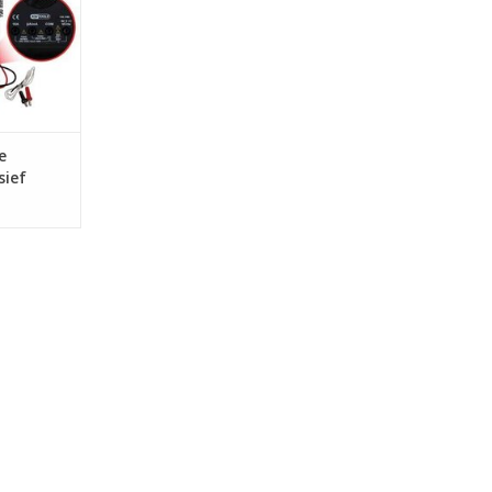
dicatie met
 - met
loop- en
ng | - met
NKELWAGEN
e
sief
men -